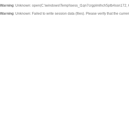
Warning
: Unknown: open(C:\windows\Temp\\sess_t1qn7crgplmlhch5ptb4ssn172, O
Warning
: Unknown: Failed to write session data (files). Please verify that the curr