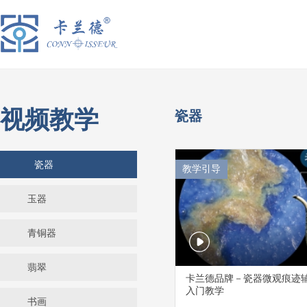
视频教学
瓷器
瓷器
教学引导
玉器
青铜器
翡翠
卡兰德品牌－瓷器微观痕迹
入门教学
书画