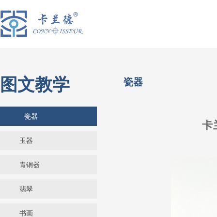
图文教学
瓷器
瓷器
卡
玉器
青铜器
翡翠
书画